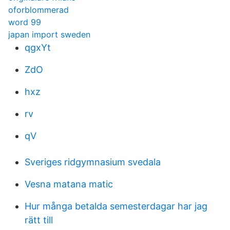
oforblommerad
word 99
japan import sweden
qgxYt
ZdO
hxz
rv
qV
Sveriges ridgymnasium svedala
Vesna matana matic
Hur många betalda semesterdagar har jag
rätt till