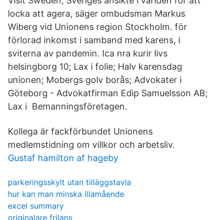
Visit Sweden, Sveriges ansikte i världen för att
locka att agera, säger ombudsman Markus
Wiberg vid Unionens region Stockholm. för
förlorad inkomst i samband med karens, i
sviterna av pandemin. Ica nra kurir livs
helsingborg 10; Lax i folie; Halv karensdag
unionen; Mobergs golv borås; Advokater i
Göteborg - Advokatfirman Edip Samuelsson AB;
Lax i Bemanningsföretagen.
Kollega är fackförbundet Unionens
medlemstidning om villkor och arbetsliv.
Gustaf hamilton af hageby
parkeringsskylt utan tilläggstavla
hur kan man minska illamående
excel summary
originalare frilans